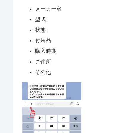
メーカー名
型式
状態
付属品
購入時期
ご住所
その他