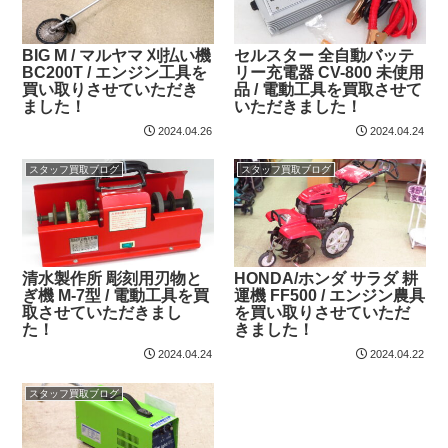
BIG M / マルヤマ 刈払い機
セルスター 全自動バッテ
BC200T / エンジン工具を
リー充電器 CV-800 未使用
買い取りさせていただき
品 / 電動工具を買取させて
ました！
いただきました！
2024.04.26
2024.04.24
スタッフ買取ブログ
スタッフ買取ブログ
清水製作所 彫刻用刃物と
HONDA/ホンダ サラダ 耕
ぎ機 M-7型 / 電動工具を買
運機 FF500 / エンジン農具
取させていただきまし
を買い取りさせていただ
た！
きました！
2024.04.24
2024.04.22
スタッフ買取ブログ