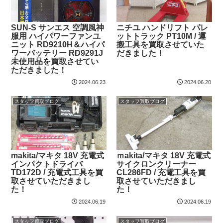
SUN-S サンエス 空調風神
ニチユ ハンドリフト パレ
服用 ハイパワーファンユ
ットトラック PT10M / 運
ニット RD9210H＆ハイパ
搬工具を買取させていた
ワーバッテリー RD9291J
だきました！
未使用品を買取させてい
ただきました！
2024.06.23
2024.06.20
スタッフ買取ブログ
スタッフ買取ブログ
makita/マキタ 18V 充電式
ｍakita/マキタ 18V 充電式
インパクトドライバ
サイクロンクリーナー
TD172D / 充電式工具を買
CL286FD / 充電工具を買
取させていただきまし
取させていただきまし
た！
た！
2024.06.19
2024.06.19
スタッフ買取ブログ
スタッフ買取ブログ