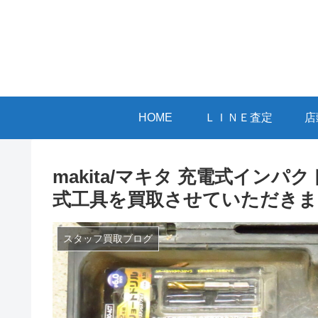
HOME
ＬＩＮＥ査定
店
makita/マキタ 充電式インパクトド
式工具を買取させていただきま
スタッフ買取ブログ