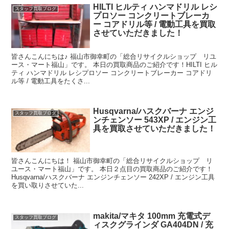
HILTI ヒルティ ハンマドリル レシ
スタッフ買取ブログ
プロソー コンクリートブレーカ
ー コアドリル等 / 電動工具を買取
させていただきました！
皆さんこんにちは♪ 福山市御幸町の「総合リサイクルショップ リユ
ース・マート福山」です。 本日の買取商品のご紹介です！HILTI ヒル
ティ ハンマドリル レシプロソー コンクリートブレーカー コアドリ
ル等 / 電動工具をたくさ...
Husqvarna/ハスクバーナ エンジ
スタッフ買取ブログ
ンチェンソー 543XP / エンジン工
具を買取させていただきました！
皆さんこんにちは！ 福山市御幸町の「総合リサイクルショップ リ
ユース・マート福山」です。 本日２点目の買取商品のご紹介です！
Husqvarna/ハスクバーナ エンジンチェンソー 242XP / エンジン工具
を買い取りさせていた...
makita/マキタ 100mm 充電式デ
スタッフ買取ブログ
ィスクグラインダ GA404DN / 充