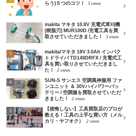
らう)５つのコツ！
3 views
makita マキタ 10.8V 充電式草刈機
[樹脂刃] MUR100D /充電工具を買
取させていただきました！
3 views
makita/マキタ 18V 3.0Ah インパク
トドライバ TD149DRFX / 充電式工
具を買い取りさせていただきまし
た！
2 views
SUN-S サンエス 空調風神服用 ファ
ンユニット ＆ 30Vハイパワーバッ
テリー / 空調服を買取させていただ
きました！
2 views
【後悔しない】工具買取店のプロが
教える！工具の上手な買い方（メル
カリ・ヤフオク）
2 views