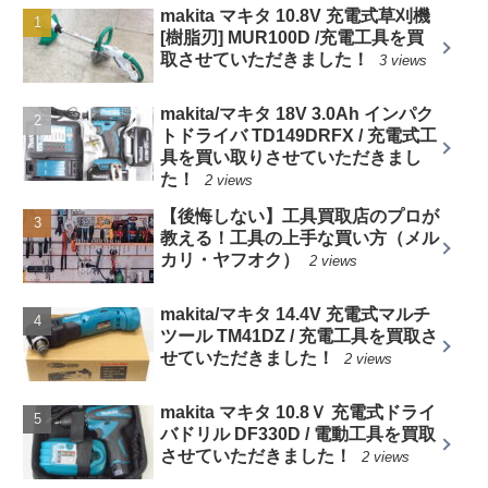
makita マキタ 10.8V 充電式草刈機
[樹脂刃] MUR100D /充電工具を買
取させていただきました！
3 views
makita/マキタ 18V 3.0Ah インパク
トドライバ TD149DRFX / 充電式工
具を買い取りさせていただきまし
た！
2 views
【後悔しない】工具買取店のプロが
教える！工具の上手な買い方（メル
カリ・ヤフオク）
2 views
makita/マキタ 14.4V 充電式マルチ
ツール TM41DZ / 充電工具を買取さ
せていただきました！
2 views
makita マキタ 10.8Ｖ 充電式ドライ
バドリル DF330D / 電動工具を買取
させていただきました！
2 views