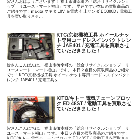
皆さんおはようございます！ 福山市御幸町の「総合リサイクルショ
ップ リユース・マート福山」です。 早速ですが本日の買取商品の
ご紹介です！makita マキタ 18V 充電式 仕上サンダ BO380D / 電動工
具を買い取りさせ...
KTC/京都機械工具 ホイールナッ
スタッフ買取ブログ
ト専用コードレスインパクトレン
チ JAE401 / 充電工具を買取させ
ていただきました！
皆さんこんばんは。 福山市御幸町の「総合リサイクルショップ リ
ユースマート・マート福山」です。 本日２点目の買取商品のご紹介
です！KTC/京都機械工具 ホイールナット専用コードレスインパクト
レンチ JAE401 / 充電工具を...
KITO/キトー 電気チェーンブロッ
スタッフ買取ブログ
ク ED 48ST / 電動工具を買取させ
ていただきました！
皆さんこんにちは。 福山市御幸町の「総合リサイクルショップ リ
ユース・マート福山」です。 本日５点目の買取商品のご紹介です！
KITO/キトー 電気チェーンブロック ED 48ST / 電動工具を買取させ