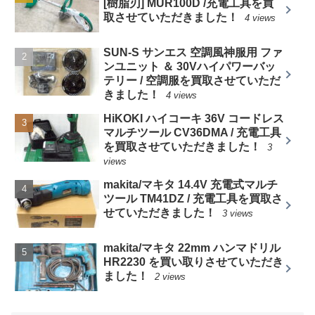
[樹脂刃] MUR100D /充電工具を買
取させていただきました！
4 views
SUN-S サンエス 空調風神服用 ファ
ンユニット ＆ 30Vハイパワーバッ
テリー / 空調服を買取させていただ
きました！
4 views
HiKOKI ハイコーキ 36V コードレス
マルチツール CV36DMA / 充電工具
を買取させていただきました！
3
views
makita/マキタ 14.4V 充電式マルチ
ツール TM41DZ / 充電工具を買取さ
せていただきました！
3 views
makita/マキタ 22mm ハンマドリル
HR2230 を買い取りさせていただき
ました！
2 views