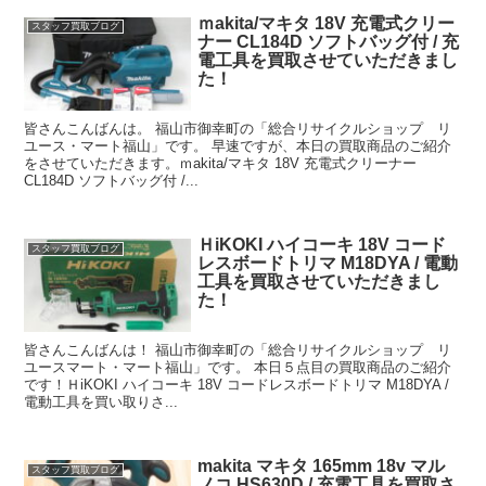
ｍakita/マキタ 18V 充電式クリー
スタッフ買取ブログ
ナー CL184D ソフトバッグ付 / 充
電工具を買取させていただきまし
た！
皆さんこんばんは。 福山市御幸町の「総合リサイクルショップ リ
ユース・マート福山」です。 早速ですが、本日の買取商品のご紹介
をさせていただきます。ｍakita/マキタ 18V 充電式クリーナー
CL184D ソフトバッグ付 /...
ＨiKOKI ハイコーキ 18V コード
スタッフ買取ブログ
レスボードトリマ M18DYA / 電動
工具を買取させていただきまし
た！
皆さんこんばんは！ 福山市御幸町の「総合リサイクルショップ リ
ユースマート・マート福山」です。 本日５点目の買取商品のご紹介
です！ＨiKOKI ハイコーキ 18V コードレスボードトリマ M18DYA /
電動工具を買い取りさ...
makita マキタ 165mm 18v マル
スタッフ買取ブログ
ノコ HS630D / 充電工具を買取さ