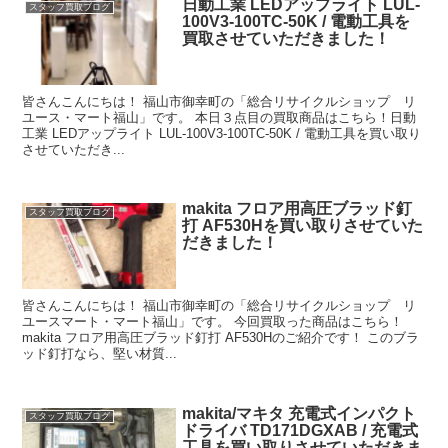
日動工業 LEDアップライト LUL-
スタッフ買取ブログ
100V3-100TC-50K / 電動工具を
買取させていただきました！
皆さんこんにちは！ 福山市御幸町の「総合リサイクルショップ リ
ユース・マート福山」です。 本日３点目の買取商品はこちら！日動
工業 LEDアップライト LUL-100V3-100TC-50K / 電動工具を買い取り
させていただき...
makita フロア用高圧ブラッド釘
スタッフ買取ブログ
打 AF530Hを買い取りさせていた
だきました！
皆さんこんにちは！ 福山市御幸町の「総合リサイクルショップ リ
ユースマート・マート福山」です。 今回買取った商品はこちら！
makita フロア用高圧ブラッド釘打 AF530Hのご紹介です！ このブラ
ッド釘打なら、堅い材質...
makita/マキタ 充電式インパクト
スタッフ買取ブログ
ドライバ TD171DGXAB / 充電式
工具を買い取りさせていただきま