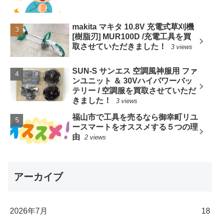
makita マキタ 10.8V 充電式草刈機
[樹脂刃] MUR100D /充電工具を買
取させていただきました！
3 views
SUN-S サンエス 空調風神服用 ファ
ンユニット ＆ 30Vハイパワーバッ
テリー / 空調服を買取させていただ
きました！
3 views
福山市で工具を売るなら御幸町リユ
ースマートをオススメする５つの理
由
2 views
アーカイブ
2026年7月
18