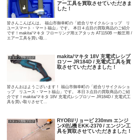
アー工具を買取させていただきま
した！
皆さんこんばんは。 福山市御幸町の「総合リサイクルショップ リ
ユースマート・マート福山」です。 本日４点目の買取商品のご紹介
です！makita/マキタ フローリング用エアタッカ AT1150B 一般圧用 /
エアー工具を買い取...
makita/マキタ 18V 充電式レシプ
スタッフ買取ブログ
ロソー JR184D / 充電式工具を買
取させていただきました！
皆さんおはようございます！ 福山市御幸町の「総合リサイクルショ
ップ リユース・マート福山」です。 本日３点目の買取商品のご紹
介です！makita/マキタ 18V 充電式レシプロソー JR184D / 充電式工
具を買い取りさせて...
RYOBI/リョービ 230mm エンジ
スタッフ買取ブログ
ン刈払機 EKK-2370 / エンジン工
具を買取させていただきました！