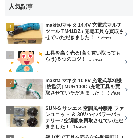
人気記事
makita/マキタ 14.4V 充電式マルチ
ツール TM41DZ / 充電工具を買取さ
せていただきました！
3 views
工具を高く売る(高く買い取っても
らう)５つのコツ！
3 views
makita マキタ 10.8V 充電式草刈機
[樹脂刃] MUR100D /充電工具を買
取させていただきました！
3 views
SUN-S サンエス 空調風神服用 ファ
ンユニット ＆ 30Vハイパワーバッ
テリー / 空調服を買取させていただ
きました！
3 views
福山市で工具を売るなら御幸町リユ