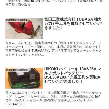
ご紹介です。makita マキタ 18v インパクトレンチ TW700DRGX / 充
電工具を買い取り...
宮田工業株式会社 TUBASA 強力
スタッフ買取ブログ
万力 / 手工具を買取させていただ
きました！
皆さんこんにちは。 福山市御幸町の「総合リサイクルショップ リ
ユースマート・マート福山」です。 本日の買取商品のご紹介です！
宮田工業株式会社 TUBASA 強力万力 / 手工具を買取させていただき
ました！ お持ちいただい...
HiKOKI ハイコーキ 18V&36V マ
スタッフ買取ブログ
ルチボルトバッテリー
BSL36A18X / 充電工具を買取さ
せていただきました！
皆さんおはようございます！ 福山市御幸町の「総合リサイクルショ
ップ リユース・マート福山」です。 早速本日の買取商品のご紹介
です！HiKOKI ハイコーキ 18V&36V マルチボルトバッテリー
BSL36A18X /...