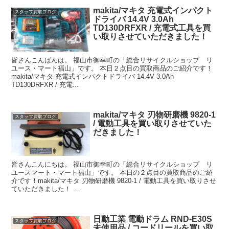
makita/マキタ 充電式インパクト
スタッフ買取ブログ
ドライバ 14.4V 3.0Ah
TD130DRFXR / 充電式工具を買
い取りさせていただきました！
皆さんこんばんは。 福山市御幸町の「総合リサイクルショップ リ
ユース・マート福山」です。 本日２点目の買取商品のご紹介です！
makita/マキタ 充電式インパクトドライバ 14.4V 3.0Ah
TD130DRFXR / 充電...
makita/マキタ 刃物研磨機 9820-1
スタッフ買取ブログ
/ 電動工具を買い取りさせていた
だきました！
皆さんこんにちは。 福山市御幸町の「総合リサイクルショップ リ
ユースマート・マート福山」です。 本日の２点目の買取商品のご紹
介です！makita/マキタ 刃物研磨機 9820-1 / 電動工具を買い取りさせ
ていただきました！ ...
日動工業 電動ドラム RND-E30S
スタッフ買取ブログ
未使用品 / コードリールを買い取