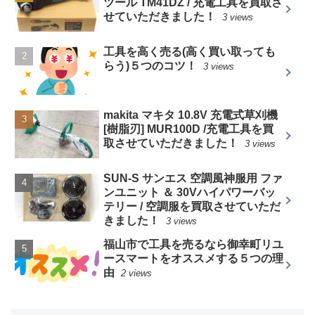
ツール TM41DZ / 充電工具を買取さ
せていただきました！
3 views
工具を高く売る(高く買い取っても
らう)５つのコツ！
3 views
makita マキタ 10.8V 充電式草刈機
[樹脂刃] MUR100D /充電工具を買
取させていただきました！
3 views
SUN-S サンエス 空調風神服用 ファ
ンユニット ＆ 30Vハイパワーバッ
テリー / 空調服を買取させていただ
きました！
3 views
福山市で工具を売るなら御幸町リユ
ースマートをオススメする５つの理
由
2 views