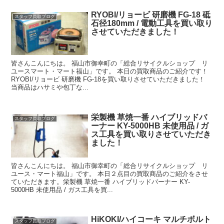
RYOBI/リョービ 研磨機 FG-18 砥
スタッフ買取ブログ
石径180mm / 電動工具を買い取り
させていただきました！
皆さんこんにちは。 福山市御幸町の「総合リサイクルショップ リ
ユースマート・マート福山」です。 本日の買取商品のご紹介です！
RYOBI/リョービ 研磨機 FG-18を買い取りさせていただきました！
当商品はハサミや包丁な...
栄製機 草焼一番 ハイブリッドバ
スタッフ買取ブログ
ーナー KY-5000HB 未使用品 / ガ
ス工具を買い取りさせていただき
ました！
皆さんこんにちは。 福山市御幸町の「総合リサイクルショップ リ
ユース・マート福山」です。 本日２点目の買取商品のご紹介をさせ
ていただきます。栄製機 草焼一番 ハイブリッドバーナー KY-
5000HB 未使用品 / ガス工具を買...
HiKOKI/ハイコーキ マルチボルト
スタッフ買取ブログ